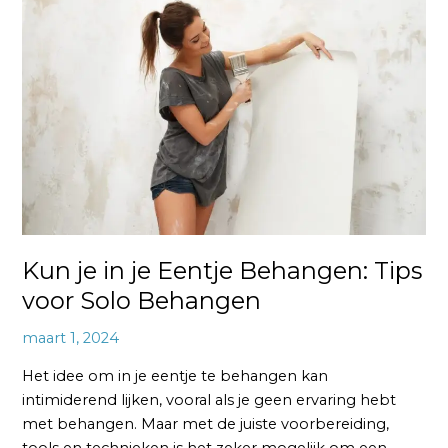
je
Eentje
Behangen:
Tips
voor
Solo
Behangen
Kun je in je Eentje Behangen: Tips
voor Solo Behangen
maart 1, 2024
Het idee om in je eentje te behangen kan
intimiderend lijken, vooral als je geen ervaring hebt
met behangen. Maar met de juiste voorbereiding,
tools en technieken is het zeker mogelijk om een