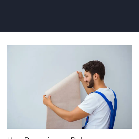
Hoe
Breed
is
een
Rol
Vliesbehang?
De
Maten