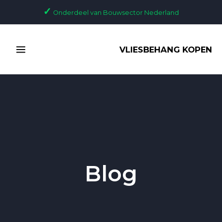
Ga
Bericht
✓
Onderdeel van Bouwsector Nederland
naar
paginering
de
MAIN
inhoud
VLIESBEHANG KOPEN
MENU
Blog