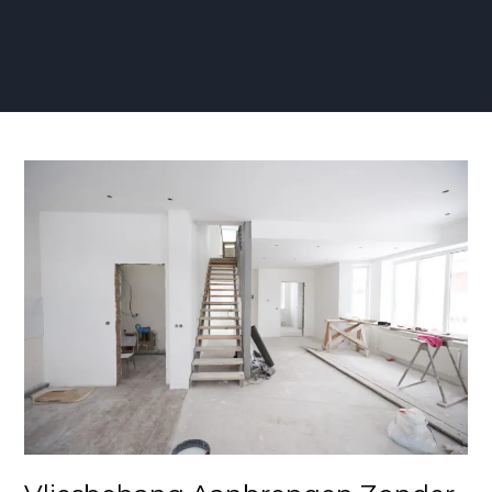
Vliesbehang
Aanbrengen
Zonder
Naden