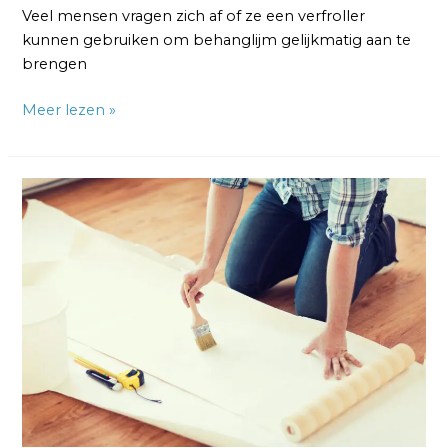
Veel mensen vragen zich af of ze een verfroller
kunnen gebruiken om behanglijm gelijkmatig aan te
brengen
Meer lezen »
Hoe
Breng
je
Behanglijm
Aan
op
de
Muur?
8
Stappen