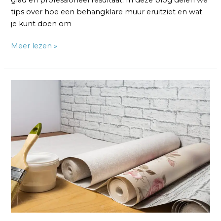
tips over hoe een behangklare muur eruitziet en wat
je kunt doen om
Meer lezen »
Kun
Je
Gewoon
Behangplaksel
Gebruiken
voor
Vliesbehang?