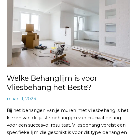
is
voor
Vliesbehang
het
Beste?
Welke Behanglijm is voor
Vliesbehang het Beste?
maart 1, 2024
Bij het behangen van je muren met vliesbehang is het
kiezen van de juiste behanglijm van cruciaal belang
voor een succesvol resultaat. Vliesbehang vereist een
specifieke lijm die geschikt is voor dit type behang en