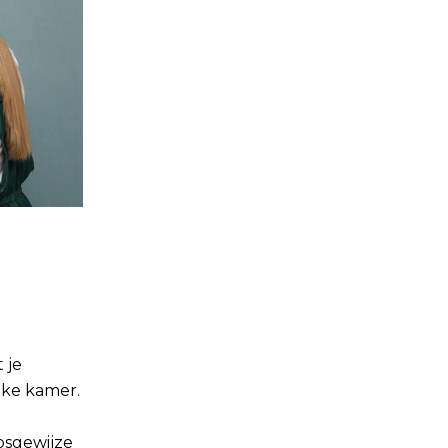
 je
lke kamer.
psgewijze