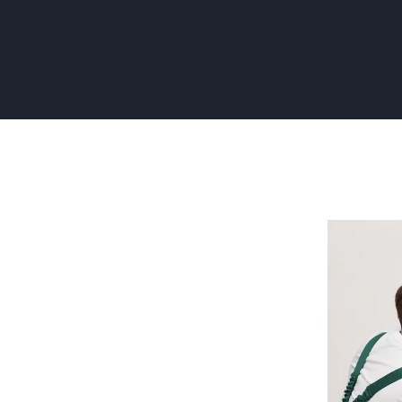
Waar
Moet
je
Beginnen
met
Behangen
Simpele
Stappen